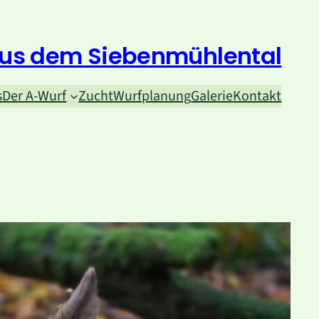
 aus dem Siebenmühlental
s
Der A-Wurf
Zucht
Wurfplanung
Galerie
Kontakt